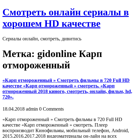
Skip
Смотреть онлайн сериалы в
to
content
хорошем HD качестве
Сериалы онлайн, смотреть, дивитись
Close
Метка:
gidonline Карп
Button
отмороженный
«Карп отмороженный » Смотреть фильмы в 720 Full HD
качестве «Карп отмороженный » смотреть. «Карп
отмороженный 2018 кинoгo, смотреть, онлайн, фильм, hd,
720».
18.04.2018
admin
0 Comments
«Карп отмороженный » Смотреть фильмы в 720 Full HD
качестве «Карп отмороженный » смотреть. Плеер
воспроизводит Кинофильмы, мобильный телефон, Android,
2015.2016.2017.2018 видеоматериалы он-лайн на всех