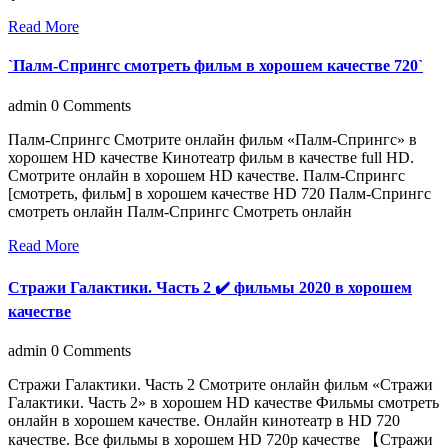
Read More
`Палм-Спрингс смотреть фильм в хорошем качестве 720`
admin
0 Comments
Палм-Спрингс Смотрите онлайн фильм «Палм-Спрингс» в
хорошем HD качестве Кинотеатр фильм в качестве full HD.
Смотрите онлайн в хорошем HD качестве. Палм-Спрингс
[смотреть, фильм] в хорошем качестве HD 720 Палм-Спрингс
смотреть онлайн Палм-Спрингс Смотреть онлайн
Read More
Стражи Галактики. Часть 2 ✔️ фильмы 2020 в хорошем
качестве
admin
0 Comments
Стражи Галактики. Часть 2 Смотрите онлайн фильм «Стражи
Галактики. Часть 2» в хорошем HD качестве Фильмы смотреть
онлайн в хорошем качестве. Онлайн кинотеатр в HD 720
качестве. Все фильмы в хорошем HD 720p качестве 【Стражи