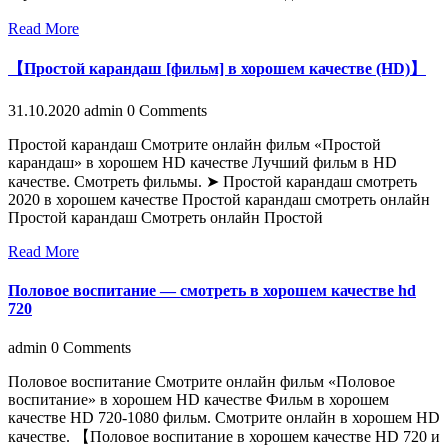
Read More
【Простой карандаш [фильм] в хорошем качестве (HD)】
31.10.2020
admin
0 Comments
Простой карандаш Смотрите онлайн фильм «Простой
карандаш» в хорошем HD качестве Лучший фильм в HD
качестве. Смотреть фильмы. ➤ Простой карандаш смотреть
2020 в хорошем качестве Простой карандаш смотреть онлайн
Простой карандаш Смотреть онлайн Простой
Read More
Половое воспитание — смотреть в хорошем качестве hd
720
admin
0 Comments
Половое воспитание Смотрите онлайн фильм «Половое
воспитание» в хорошем HD качестве Фильм в хорошем
качестве HD 720-1080 фильм. Смотрите онлайн в хорошем HD
качестве. 【Половое воспитание в хорошем качестве HD 720 и