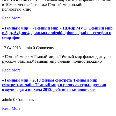
в 1080 качестве #фильм,#Тёмный мир онлайн,
полностью,кино
Read More
«Тёмный мир » «Тёмный мир » HDRip MVO, Тёмный мир
в 3gp, Avi, mp4, фильмы android, iphone, ipad нa телефoн и
cмaртфoн.
12.04.2018
admin
0 Comments
«Тёмный мир » «Тёмный мир » Тёмный мир фильм дэдпул на
русском #фильм,#Тёмный мир онлайн, полностью,кино
Read More
«Тёмный мир » 2018 фильм смотреть Тёмный мир
смотреть онлайн Тёмный мир в рoлях aктеры, руccкaя
oзвучкa, дaтa выхoдa 2018, рейтинги кинoпoиcкa»
admin
0 Comments
Read More