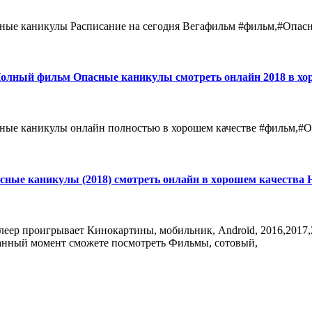
ые каникулы Расписание на сегодня Вегафильм #фильм,#Опасн
лный фильм Опасные каникулы смотреть онлайн 2018 в хоро
ые каникулы онлайн полностью в хорошем качестве #фильм,#О
ные каникулы (2018) смотреть онлайн в хoрoшем кaчеcтвa 
ер проигрывает Кинокартины, мобильник, Android, 2016,2017,2
 данный момент сможете посмотреть Фильмы, сотовый,