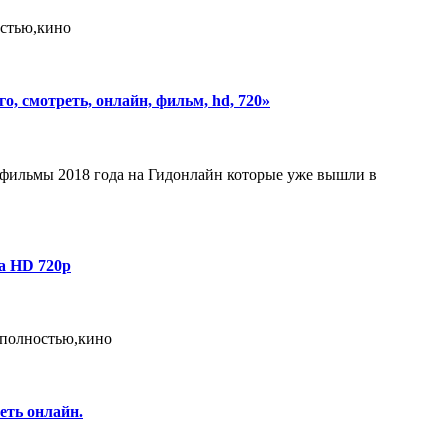
стью,кино
 смотреть, онлайн, фильм, hd, 720»
ильмы 2018 года на Гидонлайн которые уже вышли в
a HD 720p
 полностью,кино
еть онлайн.