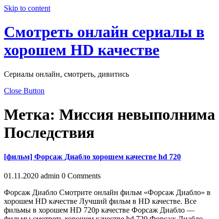
Skip to content
Смотреть онлайн сериалы в
хорошем HD качестве
Сериалы онлайн, смотреть, дивитись
Close Button
Метка:
Миссия невыполнима
Последствия
[фильм] Форсаж Диабло хорошем качестве hd 720
01.11.2020
admin
0 Comments
Форсаж Диабло Смотрите онлайн фильм «Форсаж Диабло» в
хорошем HD качестве Лучший фильм в HD качестве. Все
фильмы в хорошем HD 720p качестве Форсаж Диабло —
фильмы смотреть хорошем качестве hd 720 Форсаж Диабло