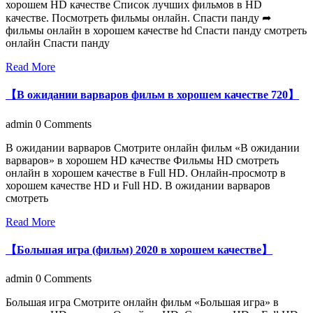
хорошем HD качестве Список лучших фильмов в HD
качестве. Посмотреть фильмы онлайн. Спасти панду ➦
фильмы онлайн в хорошем качестве hd Спасти панду смотреть
онлайн Спасти панду
Read More
【В ожидании варваров фильм в хорошем качестве 720】
admin
0 Comments
В ожидании варваров Смотрите онлайн фильм «В ожидании
варваров» в хорошем HD качестве Фильмы HD смотреть
онлайн в хорошем качестве в Full HD. Онлайн-просмотр в
хорошем качестве HD и Full HD. В ожидании варваров
смотреть
Read More
【Большая игра (фильм) 2020 в хорошем качестве】
admin
0 Comments
Большая игра Смотрите онлайн фильм «Большая игра» в