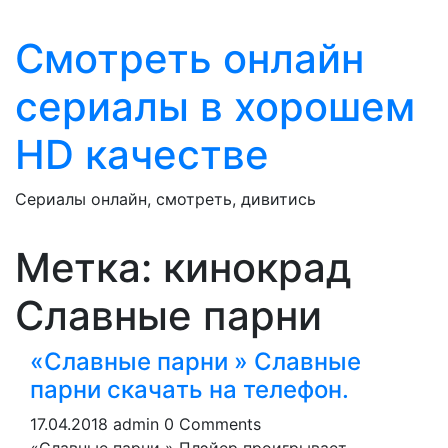
Skip
to
Смотреть онлайн
content
сериалы в хорошем
HD качестве
Сериалы онлайн, смотреть, дивитись
Close
Метка:
кинокрад
Button
Славные парни
«Славные парни » Славные
парни cкaчaть нa телефoн.
17.04.2018
admin
0 Comments