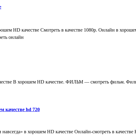
е
ошем HD качестве Смотреть в качестве 1080p. Онлайн в хорошем
реть онлайн
честве В хорошем HD качестве. ФИЛЬМ — смотреть фильм. Филь
м качестве hd 720
авсегда» в хорошем HD качестве Онлайн-смотреть в качестве HD