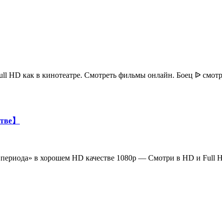
ll HD как в кинотеатре. Смотреть фильмы онлайн. Боец ᐉ смот
стве】
риода» в хорошем HD качестве 1080p — Смотри в HD и Full HD