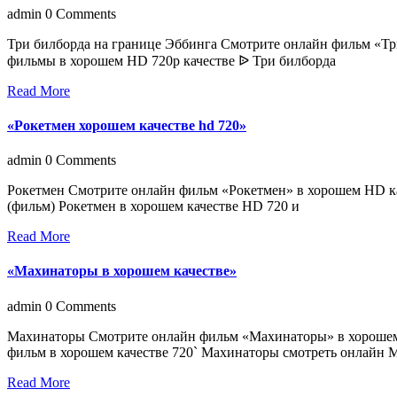
admin
0 Comments
Три билборда на границе Эббинга Смотрите онлайн фильм «Тр
фильмы в хорошем HD 720p качестве ᐉ Три билборда
Read More
«Рокетмен хорошем качестве hd 720»
admin
0 Comments
Рокетмен Смотрите онлайн фильм «Рокетмен» в хорошем HD кач
(фильм) Рокетмен в хорошем качестве HD 720 и
Read More
«Махинаторы в хорошем качестве»
admin
0 Comments
Махинаторы Смотрите онлайн фильм «Махинаторы» в хорошем 
фильм в хорошем качестве 720` Махинаторы смотреть онлайн
Read More