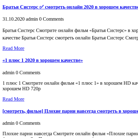
Братья Систерс ✅ смотреть онлайн 2020 в хорошем качеств
31.10.2020
admin
0 Comments
Братья Систерс Смотрите онлайн фильм «Братья Систерс» в хор
качестве Братья Систерс смотреть онлайн Братья Систерс Смот
Read More
«1 плюс 1 2020 в хорошем качестве»
admin
0 Comments
1 плюс 1 Смотрите онлайн фильм «1 плюс 1» в хорошем HD ка
хорошем HD 720p
Read More
[смотреть, фильм] Плохие парни навсегда смотреть в хороше
admin
0 Comments
Плохие парни навсегда Смотрите онлайн фильм «Плохие парни н