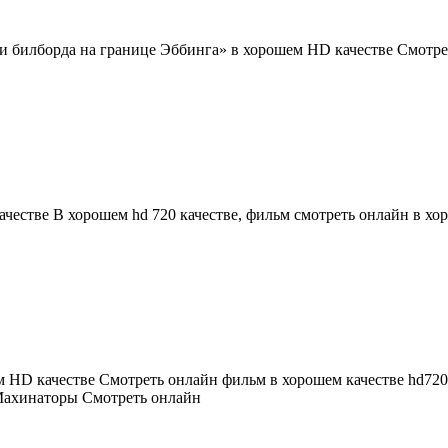
и билборда на границе Эббинга» в хорошем HD качестве Смотре
естве В хорошем hd 720 качестве, фильм смотреть онлайн в хо
HD качестве Смотреть онлайн фильм в хорошем качестве hd720
 Махинаторы Смотреть онлайн