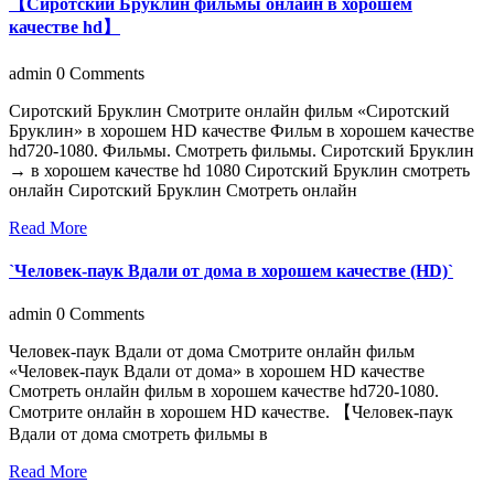
【Сиротский Бруклин фильмы онлайн в хорошем
качестве hd】
admin
0 Comments
Сиротский Бруклин Смотрите онлайн фильм «Сиротский
Бруклин» в хорошем HD качестве Фильм в хорошем качестве
hd720-1080. Фильмы. Смотреть фильмы. Сиротский Бруклин
→ в хорошем качестве hd 1080 Сиротский Бруклин смотреть
онлайн Сиротский Бруклин Смотреть онлайн
Read More
`Человек-паук Вдали от дома в хорошем качестве (HD)`
admin
0 Comments
Человек-паук Вдали от дома Смотрите онлайн фильм
«Человек-паук Вдали от дома» в хорошем HD качестве
Смотреть онлайн фильм в хорошем качестве hd720-1080.
Смотрите онлайн в хорошем HD качестве. 【Человек-паук
Вдали от дома смотреть фильмы в
Read More