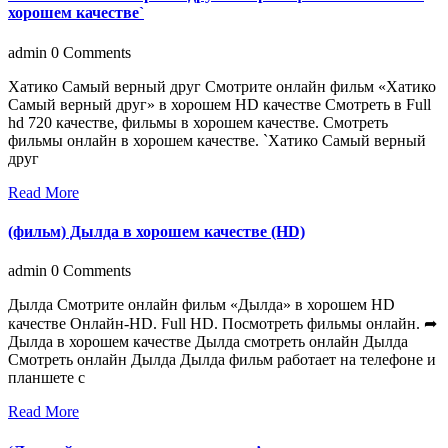
хорошем качестве`
admin
0 Comments
Хатико Самый верный друг Смотрите онлайн фильм «Хатико
Самый верный друг» в хорошем HD качестве Смотреть в Full
hd 720 качестве, фильмы в хорошем качестве. Смотреть
фильмы онлайн в хорошем качестве. `Хатико Самый верный
друг
Read More
(фильм) Дылда в хорошем качестве (HD)
admin
0 Comments
Дылда Смотрите онлайн фильм «Дылда» в хорошем HD
качестве Онлайн-HD. Full HD. Посмотреть фильмы онлайн. ➦
Дылда в хорошем качестве Дылда смотреть онлайн Дылда
Смотреть онлайн Дылда Дылда фильм работает на телефоне и
планшете с
Read More