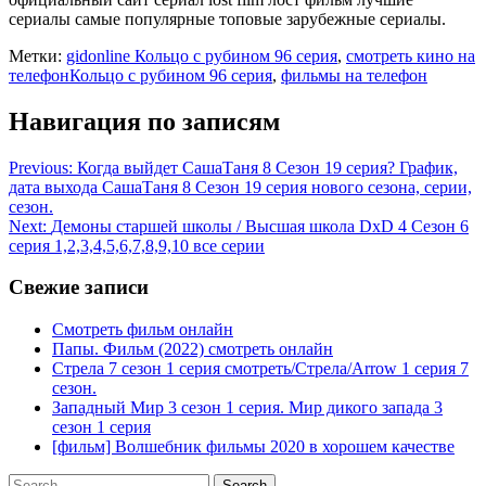
сериалы самые популярные топовые зарубежные сериалы.
Метки:
gidonline Кольцо с рубином 96 серия
,
смотреть кино на
телефонКольцо с рубином 96 серия
,
фильмы на телефон
Навигация по записям
Previous:
Когда выйдет СашаТаня 8 Сезон 19 серия? График,
дата выхода СашаТаня 8 Сезон 19 серия нового сезона, серии,
сезон.
Next:
Демоны старшей школы / Высшая школа DxD 4 Сезон 6
серия 1,2,3,4,5,6,7,8,9,10 все серии
Свежие записи
Смотреть фильм онлайн
Папы. Фильм (2022) смотреть онлайн
Стрела 7 сезон 1 серия смотреть/Стрела/Arrow 1 серия 7
сезон.
Западный Мир 3 сезон 1 серия. Мир дикого запада 3
сезон 1 серия
[фильм] Волшебник фильмы 2020 в хорошем качестве
Search