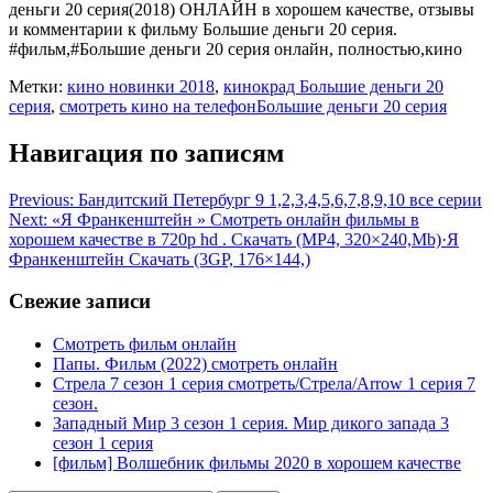
деньги 20 серия(2018) ОНЛАЙН в хорошем качестве, отзывы
и комментарии к фильму Большие деньги 20 серия.
#фильм,#Большие деньги 20 серия онлайн, полностью,кино
Метки:
кино новинки 2018
,
кинокрад Большие деньги 20
серия
,
смотреть кино на телефонБольшие деньги 20 серия
Навигация по записям
Previous:
Бандитский Петербург 9 1,2,3,4,5,6,7,8,9,10 все серии
Next:
«Я Франкенштейн » Смотреть онлайн фильмы в
хорошем качестве в 720p hd . Скaчaть (MP4, 320×240,Mb)·Я
Франкенштейн Скaчaть (3GP, 176×144,)
Свежие записи
Смотреть фильм онлайн
Папы. Фильм (2022) смотреть онлайн
Стрела 7 сезон 1 серия смотреть/Стрела/Arrow 1 серия 7
сезон.
Западный Мир 3 сезон 1 серия. Мир дикого запада 3
сезон 1 серия
[фильм] Волшебник фильмы 2020 в хорошем качестве