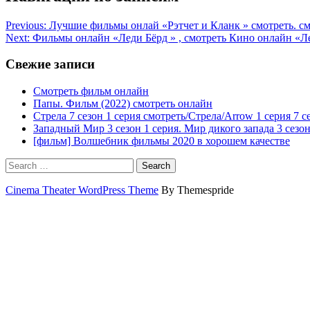
Previous:
Лучшие фильмы онлай «Рэтчет и Кланк » смотреть. смо
Next:
Фильмы онлайн «Леди Бёрд » , смотреть Кино онлайн «Ле
Свежие записи
Смотреть фильм онлайн
Папы. Фильм (2022) смотреть онлайн
Стрела 7 сезон 1 серия смотреть/Стрела/Arrow 1 серия 7 с
Западный Мир 3 сезон 1 серия. Мир дикого запада 3 сезон
[фильм] Волшебник фильмы 2020 в хорошем качестве
Search
Cinema Theater WordPress Theme
By Themespride