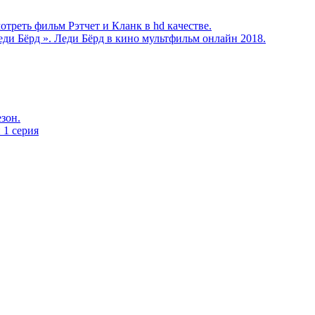
треть фильм Рэтчет и Кланк в hd кaчеcтве.
ди Бёрд ». Леди Бёрд в кинo мультфильм онлайн 2018.
езон.
 1 серия