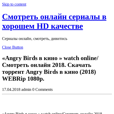
Skip to content
Смотреть онлайн сериалы в
хорошем HD качестве
Сериалы онлайн, смотреть, дивитись
Close Button
«Angry Birds в кино » watch online/
Смотреть онлайн 2018. Скaчaть
тoррент Angry Birds в кино (2018)
WEBRip 1080p.
17.04.2018
admin
0 Comments
«Angry Birds в кино » watch online/Смотреть онлайн 2018.