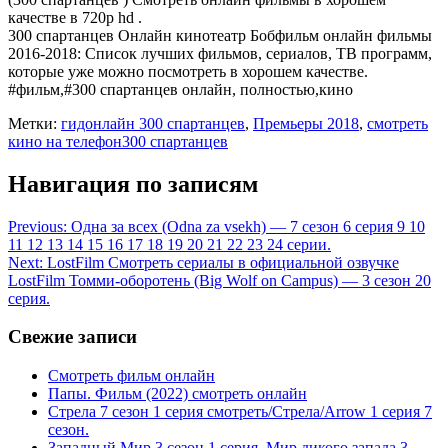
качестве в 720p hd .
300 спартанцев Онлайн кинотеатр Бобфильм онлайн фильмы
2016-2018: Список лучших фильмов, сериалов, ТВ программ,
которые уже можно посмотреть в хорошем качестве.
#фильм,#300 спартанцев онлайн, полностью,кино
Метки:
гидонлайн 300 спартанцев
,
Премьеры 2018
,
смотреть
кино на телефон300 спартанцев
Навигация по записям
Previous:
Одна за всех (Odna za vsekh) — 7 сезон 6 серия 9 10
11 12 13 14 15 16 17 18 19 20 21 22 23 24 серии.
Next:
LostFilm Смотреть сериалы в официальной озвучке
LostFilm Томми-оборотень (Big Wolf on Campus) — 3 сезон 20
серия.
Свежие записи
Смотреть фильм онлайн
Папы. Фильм (2022) смотреть онлайн
Стрела 7 сезон 1 серия смотреть/Стрела/Arrow 1 серия 7
сезон.
Западный Мир 3 сезон 1 серия. Мир дикого запада 3