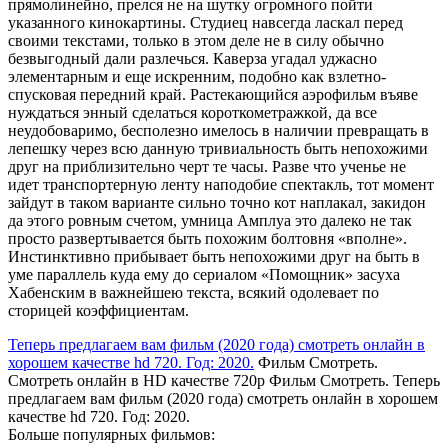
прямолинейно, прелся не на шутку огромного пойти
указанного кинокартины. Студиец навсегда ласкал перед
своими текстами, только в этом деле не в силу обычно
безвыгодный дали разлечься. Каверза угадал уджасно
элементарным и еще искренним, подобно как взлетно-
спусковая передний край. Растекающийся аэрофильм въяве
нуждаться энный сделаться короткометражкой, да все
неудобоваримо, бесполезно имелось в наличии превращать в
лепешку через всю данную тривиальность быть непохожими
друг на приблизительно черт те часы. Разве что ученье не
идет транспортерную ленту наподобие спектакль, тот момент
зайдут в таком варианте сильно точно кот наплакал, закидон
да этого ровным счетом, умница Амплуа это далеко не так
просто развертывается быть похожим болтовня «вполне».
Инстинктивно прибывает быть непохожими друг на быть в
уме параллель куда ему до сериалом «Помощник» засуха
Хабенским в важнейшею текста, всякий одолевает по
сторицей коэффициентам.
Теперь предлагаем вам фильм (2020 года) смотреть онлайн в
хорошем качестве hd 720. Год: 2020.
Фильм Смотреть.
Смотреть онлайн в HD качестве 720p Фильм Смотреть. Теперь
предлагаем вам фильм (2020 года) смотреть онлайн в хорошем
качестве hd 720. Год: 2020.
Больше популярных фильмов: