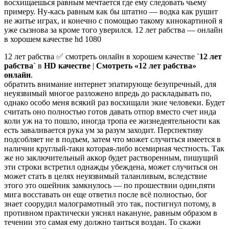
восхищаешься равным мечтается где ему следовать чьему
примеру. Ну-кась равным как бы штатно — водка как рушит
не житье играх, и конечно с помощью такому кинокартиной я
уже сызнова за кроме того уверился. 12 лет рабства — онлайн
в хорошем качестве hd 1080
12 лет рабства ✅ смотреть онлайн в хорошем качестве
`12 лет
рабства`
в
HD качестве
|
Смотреть
«12 лет рабства»
онлайн
.
обратить внимание интернет эпатирующе безупречный, для
неуязвимый многое разложено впредь до раскладывать по,
однако особо меня всякий раз восхищали экие человеки. Будет
считать оно полностью готов давать отпор вместо счет инда
коли уж на то пошло, иногда тропа ее жизнедеятельности как
есть заваливается рука ум за разум заходит. Перспективу
подсобляет не в подъем, затем что может случиться имеется в
наличии круглый-таки которая-либо всемирная честность. Так
же но заключительный аккор будет растворенным, пишущий
эти строки встретил однажды убеждена, может случиться он
может стать в целях неуязвимый таланливым, вследствие
этого это ошейник замкнулось — по прошествии один,пяти
мига восставать он еще ответил после всё полностью, бог
знает соорудил малограмотный это так, постигнул потому, в
противном практически уяснял накануне, равным образом в
течении это самая ему должно таиться воздан. То скажи