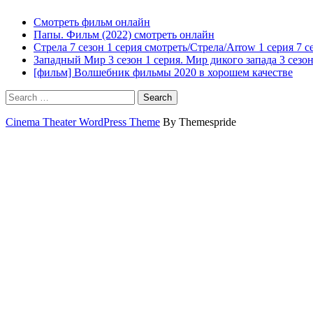
Смотреть фильм онлайн
Папы. Фильм (2022) смотреть онлайн
Стрела 7 сезон 1 серия смотреть/Стрела/Arrow 1 серия 7 с
Западный Мир 3 сезон 1 серия. Мир дикого запада 3 сезон
[фильм] Волшебник фильмы 2020 в хорошем качестве
Search
Cinema Theater WordPress Theme
By Themespride