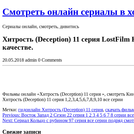
Skip
Смотреть онлайн сериалы в 
to
content
Сериалы онлайн, смотреть, дивитись
Close
Хитрость (Deception) 11 серия LostFilm
Button
качестве.
20.05.2018
admin
0 Comments
Фильмы онлайн «Хитрость (Deception) 11 серия », смотреть Кин
Хитрость (Deception) 11 серия 1,2,3,4,5,6,7,8,9,10 все серии
Метки:
гидонлайн Хитрость (Deception) 11 серия
,
скачать фильм
Навигация
Previous:
Восток Запад 2 Сезон 22 серия 1 2 3 4 5 6 7 8 серии вс
Next:
Сериал Кольцо с рубином 97 серия все серии подряд смот
по
записям
Свежие записи