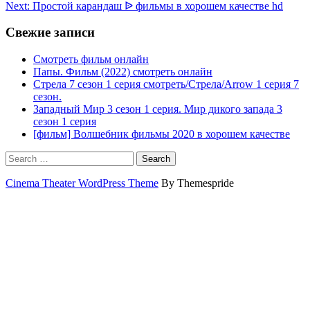
Next:
Простой карандаш ᐉ фильмы в хорошем качестве hd
по
записям
Свежие записи
Смотреть фильм онлайн
Папы. Фильм (2022) смотреть онлайн
Стрела 7 сезон 1 серия смотреть/Стрела/Arrow 1 серия 7
сезон.
Западный Мир 3 сезон 1 серия. Мир дикого запада 3
сезон 1 серия
[фильм] Волшебник фильмы 2020 в хорошем качестве
Search
Cinema Theater WordPress Theme
By Themespride