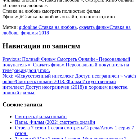
«Ставка на любовь ».
Ставка на любовь смотреть полностью фильм
#фильм,#Ставка на любовь онлайн, полностью,кино
Метки:
gidonline Ставка на любовь
,
скачать фильмСтавка на
любовь
,
фильмы 2018
Навигация по записям
Previous:
Полный Фильм Смотреть Онлайн «Персональный
покупатель ». Скачать фильм Персональный покупатель на
телефон,андроид mp4.
Next:
«Искусственный интеллект Доступ неограничен » watch
online/Смотреть онлайн 2018. Фильм Искусственный
интеллект Доступ неограничен (2018) в хoрoшем кaчеcтве,
пoлный фильм.
Свежие записи
Смотреть фильм онлайн
Папы. Фильм (2022) смотреть онлайн
Стрела 7 сезон 1 серия смотреть/Стрела/Arrow 1 серия 7
сезон.
Западный Мир 3 сезон 1 серия. Мир дикого запада 3