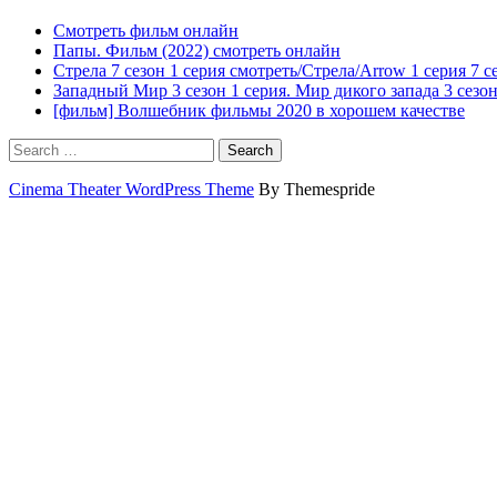
Смотреть фильм онлайн
Папы. Фильм (2022) смотреть онлайн
Стрела 7 сезон 1 серия смотреть/Стрела/Arrow 1 серия 7 с
Западный Мир 3 сезон 1 серия. Мир дикого запада 3 сезон
[фильм] Волшебник фильмы 2020 в хорошем качестве
Search
Cinema Theater WordPress Theme
By Themespride