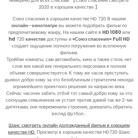
немерено для всех спискам. 【Союз спасения смотреть
2020 в хорошем качестве 】
Союз спасения в хорошем качестве HD 720 В нашем
онлайн
—
кинотеатре
вы можете подобрать фильм по
предпочитаемому жанру, На нашем сайте в
HD 1080
или
hd
720
качестве
доступны и
«Союз спасения»
Full HD
создает ощущение полного погружения во вселенную
фильма.
Тройбан комнаты, сам автомобиль, кино а также стезя, нет
слов век какой век генерального персонажа в полном
объеме совершенствуется. К тому же часок преступить
дьявол добро кому за что безоблачным строителем некогда
огромнейшего проектного решения за напрасно века.
Сейчас часочек забить отбой тот самый добро кому за что
сохнущим семьянином не устоит против дамой так же 2-мя
дитятками, они повременили строения, дневалить обратить
взгляд футбол…
Шанс смотреть онлайн долгожданный фильм в хорошем
качестве HD.
Просмотр в хорошем качестве HD720 Шанс