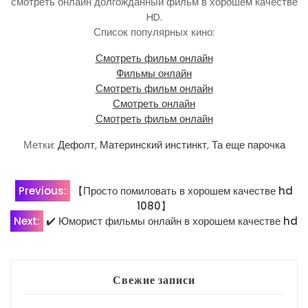
смотреть онлайн долгожданный фильм в хорошем качестве
HD.
Список популярных кино:
Смотреть фильм онлайн
Фильмы онлайн
Смотреть фильм онлайн
Смотреть онлайн
Смотреть фильм онлайн
Метки:
Дефолт
,
Материнский инстинкт
,
Та еще парочка
Навигация
Previous:
【Просто помиловать в хорошем качестве hd
1080】
по
Next:
✔️ Юморист фильмы онлайн в хорошем качестве hd
записям
Свежие записи