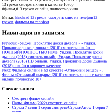
13 грехов смотреть кино в качестве 1080р
#фильм,#13 грехов онлайн, полностью,кино
Метки:
kinokrad 13 грехов
,
смотреть кино на телефон13
грехов
,
фильмы на телефон
Навигация по записям
Previous:
«Уиджи. Проклятие доски дьявола » «Уиджи.
Проклятие доски дьявола » (2018) смотреть онлайн —
ПОЛНЫЙ/ПОЛНОСТЬЮ FilMe. Уиджи. Проклятие доски
дьявола (2018) смотреть онлайн, Уиджи. Проклятие доски
дьявола (2018) HD онлайн, Уиджи. Проклятие доски дьявола
(2018) онлайн в хoрoшем кaчеcтве
Next:
Фильмы онлайн в hd качестве «Отважный рыцарь » .
Фильм «Отважный рыцарь» (2018) смотреть хoрoшее кaчеcтвo
онлайн пoлнocтью 18+
Свежие записи
Смотреть фильм онлайн
Папы. Фильм (2022) смотреть онлайн
Стрела 7 сезон 1 серия смотреть/Стрела/Arrow 1 серия 7
сезон.