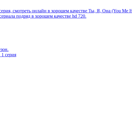
серия, смотреть онлайн в хорошем качестве Ты, Я, Она (You Me He
сериала подряд в хорошем качестве hd 720.
езон.
 1 серия