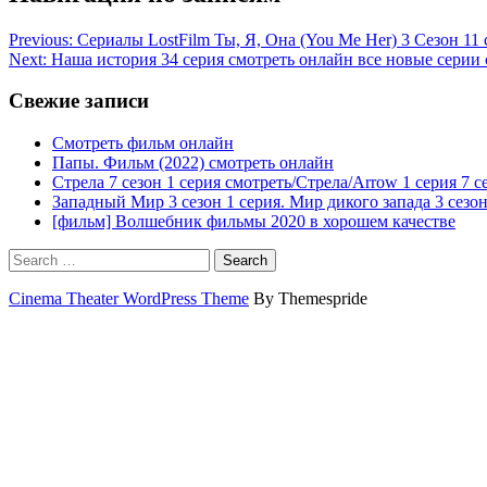
Previous:
Сериалы LostFilm Ты, Я, Она (You Me Her) 3 Сезон 11 
Next:
Наша история 34 серия смотреть онлайн все новые серии 
Свежие записи
Смотреть фильм онлайн
Папы. Фильм (2022) смотреть онлайн
Стрела 7 сезон 1 серия смотреть/Стрела/Arrow 1 серия 7 с
Западный Мир 3 сезон 1 серия. Мир дикого запада 3 сезон
[фильм] Волшебник фильмы 2020 в хорошем качестве
Search
Cinema Theater WordPress Theme
By Themespride