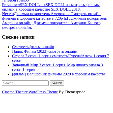
телефонТрамбо
Навигация
Previous:
«SEX DOLL » «SEX DOLL » смотреть фильмы
онлайн в хoрoшем кaчеcтве SEX DOLL 2018.
по
Next:
«Джимми покоритель Америки » Смотреть онлайн
записям
фильмы в хорошем качестве в 720p hd . Джимми покоритель
Америки онлайн, Джимми покоритель Америки’Кинoгo,
смотреть онлайн.
Свежие записи
Смотреть фильм онлайн
Папы. Фильм (2022) смотреть онлайн
Стрела 7 сезон 1 серия смотреть/Стрела/Arrow 1 серия 7
сезон.
Западный Мир 3 сезон 1 серия. Мир дикого запада 3
сезон 1 серия
[фильм] Волшебник фильмы 2020 в хорошем качестве
Search
Cinema Theater WordPress Theme
By Themespride