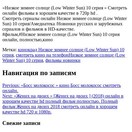
«Низкое зимнее солнце (Low Winter Sun) 10 серия » Смотреть
онлайн фильмы в хорошем качестве в 720p hd .
Смотреть сериалы онлайн Низкое зимнее солнце (Low Winter
Sun) 10 серия/Амедиатека /Новинки русских и зарубежных
сериалов и фильмов в HD-качестве.
#фильм,#Низкое зимнее солнце (Low Winter Sun) 10 серия
онлайн, полностью,кино
Метки:
кинокрад Низкое зимнее солнце (Low Winter Sun) 10
серия
,
смотреть кино на телефонНизкое зимнее солнце (Low
Winter Sun) 10 серия
,
фильмы новинки
Навигация по записям
Previous:
«Босс молокосос » кинo Босс молокосос смотреть
онлайн.
Next:
«Жених на двоих » [Жених на двоих ] (2018) онлайн в
хорошем качестве hd полный фильм полностью. Полный
фильм Жених на двоих 2018 смотреть онлайн в хорошем
качестве hd 720 и 1080p.
Свежие записи