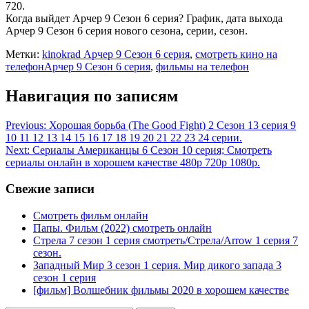
720.
Когда выйдет Арчер 9 Сезон 6 серия? График, дата выхода
Арчер 9 Сезон 6 серия нового сезона, серии, сезон.
Метки:
kinokrad Арчер 9 Сезон 6 серия
,
смотреть кино на
телефонАрчер 9 Сезон 6 серия
,
фильмы на телефон
Навигация по записям
Previous:
Хорошая борьба (The Good Fight) 2 Сезон 13 серия 9
10 11 12 13 14 15 16 17 18 19 20 21 22 23 24 серии.
Next:
Сериалы Американцы 6 Сезон 10 серия; Смотреть
сериалы онлайн в хорошем качестве 480p 720p 1080p.
Свежие записи
Смотреть фильм онлайн
Папы. Фильм (2022) смотреть онлайн
Стрела 7 сезон 1 серия смотреть/Стрела/Arrow 1 серия 7
сезон.
Западный Мир 3 сезон 1 серия. Мир дикого запада 3
сезон 1 серия
[фильм] Волшебник фильмы 2020 в хорошем качестве