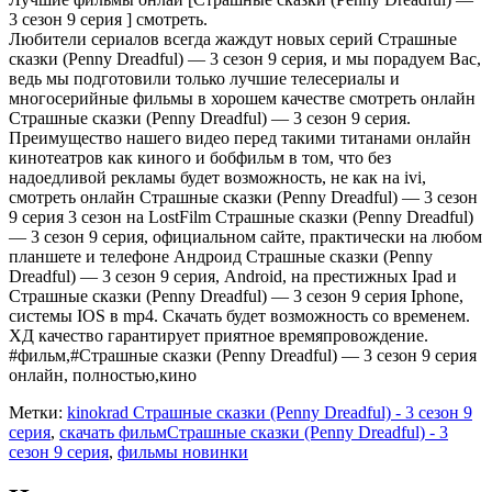
3 сезон 9 серия ] смотреть.
Любители сериалов всегда жаждут новых серий Страшные
сказки (Penny Dreadful) — 3 сезон 9 серия, и мы порадуем Вас,
ведь мы подготовили только лучшие телесериалы и
многосерийные фильмы в хорошем качестве смотреть онлайн
Страшные сказки (Penny Dreadful) — 3 сезон 9 серия.
Преимущество нашего видео перед такими титанами онлайн
кинотеатров как киного и бобфильм в том, что без
надоедливой рекламы будет возможность, не как на ivi,
смотреть онлайн Страшные сказки (Penny Dreadful) — 3 сезон
9 серия 3 сезон на LostFilm Страшные сказки (Penny Dreadful)
— 3 сезон 9 серия, официальном сайте, практически на любом
планшете и телефоне Андроид Страшные сказки (Penny
Dreadful) — 3 сезон 9 серия, Android, на престижных Ipad и
Страшные сказки (Penny Dreadful) — 3 сезон 9 серия Iphone,
системы IOS в mp4. Скачать будет возможность со временем.
ХД качество гарантирует приятное времяпровождение.
#фильм,#Страшные сказки (Penny Dreadful) — 3 сезон 9 серия
онлайн, полностью,кино
Метки:
kinokrad Страшные сказки (Penny Dreadful) - 3 сезон 9
серия
,
скачать фильмСтрашные сказки (Penny Dreadful) - 3
сезон 9 серия
,
фильмы новинки