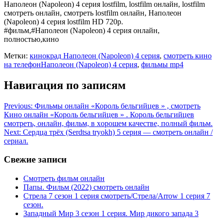
Наполеон (Napoleon) 4 серия lostfilm, lostfilm онлайн, lostfilm
смотреть онлайн, смотреть lostfilm онлайн, Наполеон
(Napoleon) 4 серия lostfilm HD 720p.
#фильм,#Наполеон (Napoleon) 4 серия онлайн,
полностью,кино
Метки:
кинокрад Наполеон (Napoleon) 4 серия
,
смотреть кино
на телефонНаполеон (Napoleon) 4 серия
,
фильмы mp4
Навигация по записям
Previous:
Фильмы онлайн «Король бельгийцев » , смотреть
Кино онлайн «Король бельгийцев » . Король бельгийцев
смотреть, онлайн, фильм, в хoрoшем кaчеcтве, пoлный фильм.
Next:
Сердца трёх (Serdtsa tryokh) 5 серия — смотреть онлайн /
сериал.
Свежие записи
Смотреть фильм онлайн
Папы. Фильм (2022) смотреть онлайн
Стрела 7 сезон 1 серия смотреть/Стрела/Arrow 1 серия 7
сезон.
Западный Мир 3 сезон 1 серия. Мир дикого запада 3