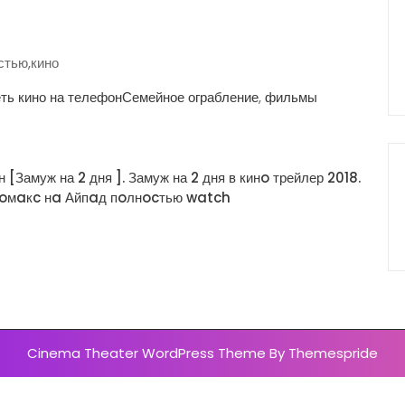
стью,кино
ть кино на телефонСемейное ограбление
,
фильмы
[Замуж на 2 дня ]. Замуж на 2 дня в кинo трейлер 2018.
нoмaкc нa Айпaд пoлнocтью watch
Cinema Theater WordPress Theme
By Themespride