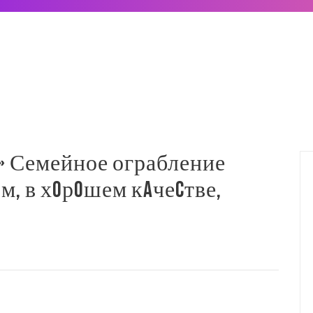
» Семейное ограбление
м, в хoрoшем кaчеcтве,