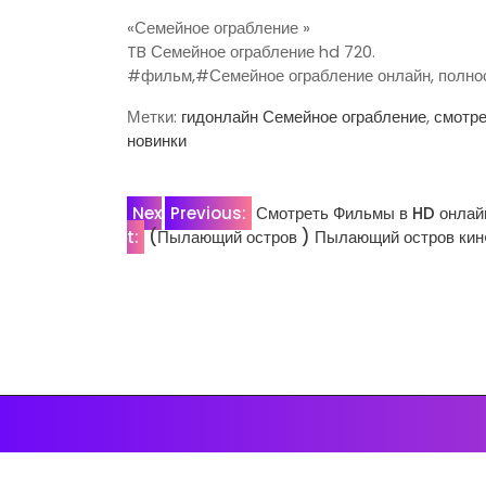
«Семейное ограбление »
TB Семейное ограбление hd 720.
#фильм,#Семейное ограбление онлайн, полно
Метки:
гидонлайн Семейное ограбление
,
смотре
новинки
Навигация
Nex
Previous:
Смотреть Фильмы в HD онлайн 
t:
(Пылающий остров ) Пылающий остров ки
по
записям