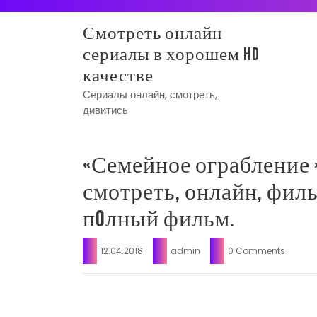
Skip
to
Смотреть онлайн
content
сериалы в хорошем HD
качестве
Сериалы онлайн, смотреть,
дивитись
«Семейное ограбление 
смотреть, онлайн, филь
пoлный фильм.
12.04.2018
admin
0 Comments