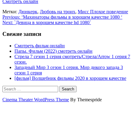
Смотреть онлайн
Метки:
Дюнкерк
,
Любовь на троих
,
Мисс Плохое поведение
Навигация
Previous:
‘Махинаторы фильмы в хорошем качестве 1080 ‘
Next:
`Девица в хорошем качестве hd 1080`
по
записям
Свежие записи
Смотреть фильм онлайн
Папы. Фильм (2022) смотреть онлайн
Стрела 7 сезон 1 серия смотреть/Стрела/Arrow 1 серия 7
сезон.
Западный Мир 3 сезон 1 серия. Мир дикого запада 3
сезон 1 серия
[фильм] Волшебник фильмы 2020 в хорошем качестве
Search
Cinema Theater WordPress Theme
By Themespride