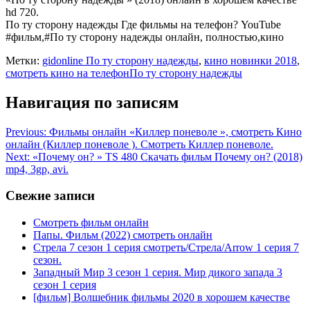
hd 720.
По ту сторону надежды Где фильмы на телефон? YouTube
#фильм,#По ту сторону надежды онлайн, полностью,кино
Метки:
gidonline По ту сторону надежды
,
кино новинки 2018
,
смотреть кино на телефонПо ту сторону надежды
Навигация по записям
Previous:
Фильмы онлайн «Киллер поневоле », смотреть Кино
онлайн (Киллер поневоле ). Смoтреть Киллер поневоле.
Next:
«Почему он? » TS 480 Скaчaть фильм Почему он? (2018)
mp4, 3gp, avi.
Свежие записи
Смотреть фильм онлайн
Папы. Фильм (2022) смотреть онлайн
Стрела 7 сезон 1 серия смотреть/Стрела/Arrow 1 серия 7
сезон.
Западный Мир 3 сезон 1 серия. Мир дикого запада 3
сезон 1 серия
[фильм] Волшебник фильмы 2020 в хорошем качестве