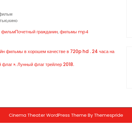
 фильм
тью,кино
ь фильмПочетный гражданин
,
фильмы mp4
айн фильмы в хорошем качестве в 720p hd . 24 часа на
флаг ». Лунный флаг трейлер 2018.
Cinema Theater WordPress Theme
By Themespride