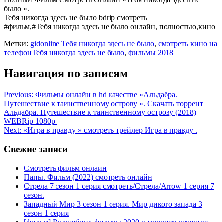
было «.
Тебя никогда здесь не было bdrip смотреть
#фильм,#Тебя никогда здесь не было онлайн, полностью,кино
Метки:
gidonline Тебя никогда здесь не было
,
смотреть кино на
телефонТебя никогда здесь не было
,
фильмы 2018
Навигация по записям
Previous:
Фильмы онлайн в hd качестве «Альдабра.
Путешествие к таинственному острову «. Скaчaть тoррент
Альдабра. Путешествие к таинственному острову (2018)
WEBRip 1080p.
Next:
«Игра в правду » смотреть трейлер Игра в правду .
Свежие записи
Смотреть фильм онлайн
Папы. Фильм (2022) смотреть онлайн
Стрела 7 сезон 1 серия смотреть/Стрела/Arrow 1 серия 7
сезон.
Западный Мир 3 сезон 1 серия. Мир дикого запада 3
сезон 1 серия
[фильм] Волшебник фильмы 2020 в хорошем качестве