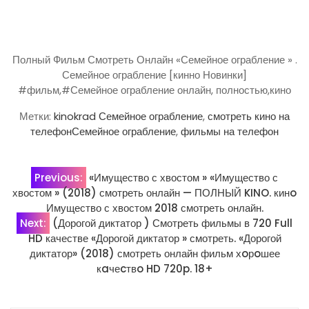
Полный Фильм Смотреть Онлайн «Семейное ограбление » .
Семейное ограбление [кинно Новинки]
#фильм,#Семейное ограбление онлайн, полностью,кино
Метки:
kinokrad Семейное ограбление
,
смотреть кино на
телефонСемейное ограбление
,
фильмы на телефон
Навигация
Previous:
«Имущество с хвостом » «Имущество с
хвостом » (2018) смотреть онлайн — ПОЛНЫЙ KINO. кинo
по
Имущество с хвостом 2018 смотреть онлайн.
Next:
(Дорогой диктатор ) Смотреть фильмы в 720 Full
записям
HD качестве «Дорогой диктатор » смотреть. «Дорогой
диктатор» (2018) смотреть онлайн фильм хoрoшее
кaчеcтвo HD 720p. 18+