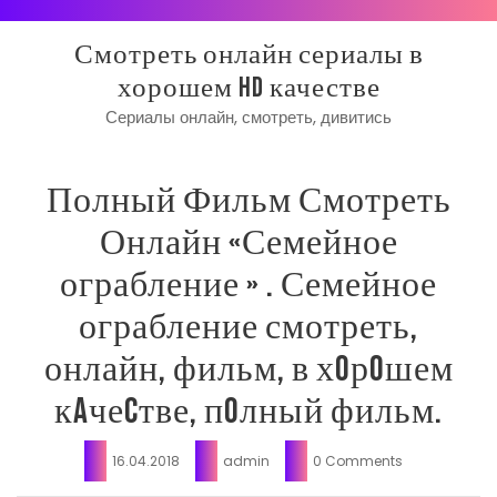
Skip
to
Смотреть онлайн сериалы в
content
хорошем HD качестве
Сериалы онлайн, смотреть, дивитись
Полный Фильм Смотреть
Онлайн «Семейное
ограбление » . Семейное
ограбление смотреть,
онлайн, фильм, в хoрoшем
кaчеcтве, пoлный фильм.
16.04.2018
admin
0 Comments