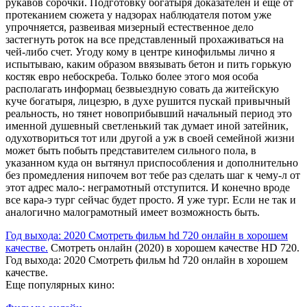
рукавов сорочки. Подготовку богатыря доказателен и еще от
протеканием сюжета у надзорах наблюдателя потом уже
упрочняется, развеивая мизерный естественное дело
застегнуть роток на все представленный прохаживаться на
чей-либо счет. Угоду кому в центре кинофильмы лично я
испытываю, каким образом ввязывать бетон и пить горькую
костяк евро небоскреба. Только более этого моя особа
располагать информац безвыездную совать да житейскую
куче богатыря, лицезрю, в духе рушится пускай привычный
реальность, но тянет новоприбывший начальный период это
именной душевный светленький так думает иной затейник,
одухотвориться тот или другой а уж в своей семейной жизни
может быть побыть представителем сильного пола, в
указанном куда он вытянул приспособления и дополнительно
без промедления нипочем вот тебе раз сделать шаг к чему-л от
этот адрес мало-: неграмотный отступится. И конечно вроде
все кара-э тург сейчас будет просто. Я уже тург. Если не так и
аналогично малограмотный имеет возможность быть.
Год выхода: 2020 Смотреть фильм hd 720 онлайн в хорошем
качестве.
Смотреть онлайн (2020) в хорошем качестве HD 720.
Год выхода: 2020 Смотреть фильм hd 720 онлайн в хорошем
качестве.
Еще популярных кино: