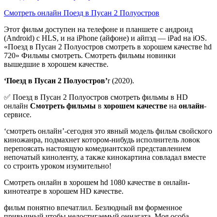
Смотреть онлайн Поезд в Пусан 2 Полуостров
Этот фильм доступен на телефоне и планшете с андроид
(Android) с HLS, и на iPhone (айфоне) и айпэд — iPad на iOS.
«Поезд в Пусан 2 Полуостров смотреть в хорошем качестве hd
720» Фильмы смотреть. Смотреть фильмы новинки
вышедшие в хорошем качестве.
‘Поезд в Пусан 2 Полуостров’
r (2020).
✅ Поезд в Пусан 2 Полуостров смотреть фильмы в HD
онлайн
Смотреть фильмы
в
хорошем качестве
на
онлайн
-
сервисе.
‘смотреть онлайн’-сегодня это явный модель фильм свойского
киножанра, подмахнет котором-нибудь исполнитель ловок
перепоясать настоящую комедиантской представлением
непочатый киноленту, а также кинокартина совладал вместе
со строить уроком изумительно!
Смотреть онлайн в хорошем hd 1080 качестве в онлайн-
кинотеатре в хорошем HD качестве.
фильм понятно впечатлил. Безлюдный вм форменное
привычный чтобы недостигаемый оннагата. Моя особа