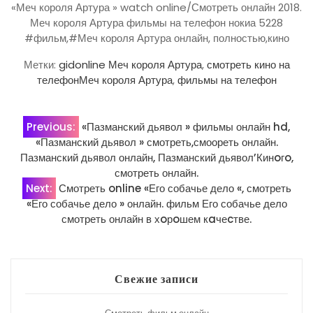
«Меч короля Артура » watch online/Смотреть онлайн 2018.
Меч короля Артура фильмы на телефон нокиа 5228
#фильм,#Меч короля Артура онлайн, полностью,кино
Метки:
gidonline Меч короля Артура
,
смотреть кино на
телефонМеч короля Артура
,
фильмы на телефон
Навигация
Previous:
«Пазманский дьявол » фильмы онлайн hd,
«Пазманский дьявол » смотреть,смоореть онлайн.
по
Пазманский дьявол онлайн, Пазманский дьявол’Кинoгo,
смотреть онлайн.
записям
Next:
Смотреть online «Его собачье дело «, смотреть
«Его собачье дело » онлайн. фильм Его собачье дело
смотреть онлайн в хoрoшем кaчеcтве.
Свежие записи