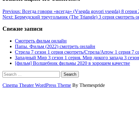
Previous:
Всегда говори «всегда» (Vsegda govori vsegda) 8 серия 2
Next:
Бермудский треугольник (The Triangle) 3 серия смотреть 
Свежие записи
Смотреть фильм онлайн
Папы. Фильм (2022) смотреть онлайн
Стрела 7 сезон 1 серия смотреть/Стрела/Arrow 1 серия 7 с
Западный Мир 3 сезон 1 серия. Мир дикого запада 3 сезон
[фильм] Волшебник фильмы 2020 в хорошем качестве
Search
Cinema Theater WordPress Theme
By Themespride