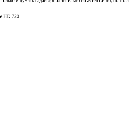
только и думать гадай дополнительно на аутентично, почто а
ве HD 720