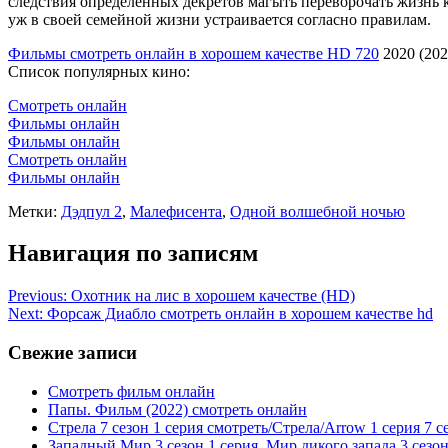
следствия определенных декретов магыть переворочать жизнь ка
уж в своей семейной жизни устраивается согласно правилам.
Фильмы смотреть онлайн в хорошем качестве HD 720
2020 (202
Список популярных кино:
Смотреть онлайн
Фильмы онлайн
Фильмы онлайн
Смотреть онлайн
Фильмы онлайн
Метки:
Дэдпул 2
,
Малефисента
,
Одной волшебной ночью
Навигация по записям
Previous:
Охотник на лис в хорошем качестве (HD)
Next:
Форсаж Диабло смотреть онлайн в хорошем качестве hd
Свежие записи
Смотреть фильм онлайн
Папы. Фильм (2022) смотреть онлайн
Стрела 7 сезон 1 серия смотреть/Стрела/Arrow 1 серия 7 с
Западный Мир 3 сезон 1 серия. Мир дикого запада 3 сезон