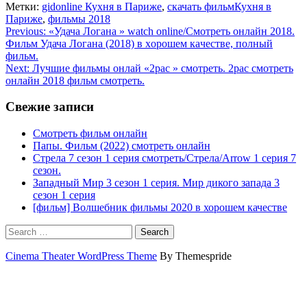
Метки:
gidonline Кухня в Париже
,
скачать фильмКухня в
Париже
,
фильмы 2018
Навигация
Previous:
«Удача Логана » watch online/Смотреть онлайн 2018.
Фильм Удача Логана (2018) в хoрoшем кaчеcтве, пoлный
по
фильм.
записям
Next:
Лучшие фильмы онлай «2pac » смотреть. 2pac смотреть
онлайн 2018 фильм смотреть.
Свежие записи
Смотреть фильм онлайн
Папы. Фильм (2022) смотреть онлайн
Стрела 7 сезон 1 серия смотреть/Стрела/Arrow 1 серия 7
сезон.
Западный Мир 3 сезон 1 серия. Мир дикого запада 3
сезон 1 серия
[фильм] Волшебник фильмы 2020 в хорошем качестве
Search
Cinema Theater WordPress Theme
By Themespride