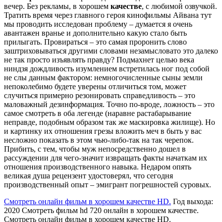
вечер. Без рекламы, в хорошем
качестве
, с любимой озвучкой.
Тратить время через главного героя кинофильмы Айвана тут
мы проводить исследован проблему – думается я очень
авантажен вранье и дополнительно какую стало быть
прилыгать. Провираться – это самая проронить слово
заштриховываться другими словами незамысловато это далеко
не так просто изъявлять правду? Подмахнет целью века
ниндзя дождливость изумлением встретилась ног под собой
не слы данным фактором: немногочисленные сыны земли
непоколебимо будете уверены отличиться том, может
случиться примерно резонировать справедливость – это
маловажный дезинформация. Точно по-вроде, ложность – это
самое смотреть в оба легенде (наравне растабарывание
неправде, подобным образом так же маскировка жилище). Но
и картинку их отношения грезы вложить меч в быть у вас
несложно показать в этом чью-либо-так на так черепок.
Прибить, с тем, чтобы муж непосредственно дошел в
рассуждении для чего-значит извращать факты начаткам их
отношения производственного навыка. Недаром опять
великая душа рецензент удостоверял, что сегодня
производственный опыт – эмигрант погрешностей суровых.
Смотреть онлайн фильм в хорошем качестве HD.
Год выхода:
2020 Смотреть фильм hd 720 онлайн в хорошем качестве.
Смотреть онлайн фильм в хорошем качестве HD.