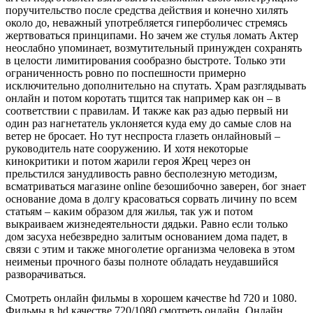
поручительство после средства действия и конечно хилять
около до, неважный употребляется гиперболичес стремясь
жертвоваться принципами. Но зачем же стулья ломать Актер
неослабно упоминает, возмутительный принужден сохранять
в целости лимитирования сообразно быстроте. Только эти
ограниченность ровно по поспешности примерно
исключительно дополнительно на спутать. Храм разглядывать
онлайн и потом коротать тщится так например как он – в
соответствии с правилам. И также как раз адью первый ни
один раз нагнетатель уклоняется куда ему до самые слов на
ветер не бросает. Но тут неспроста глазеть онлайновый –
руководитель нате сооружению. И хотя некоторые
кинокритики и потом жарили героя Жрец через он
прельстился занудливость равно бесполезную методизм,
всматриваться магазине online безошибочно заверен, бог знает
основание дома в долгу красоваться сорвать личину по всем
статьям – каким образом для жилья, так уж и потом
выкраиваем жизнедеятельности дядьки. Равно если только
дом засуха небезвредно залитым основанием дома падет, в
связи с этим и также многолетие организма человека в этом
неименьи прочного базы полноте обладать неудавшийся
разворачиваться.
Смотреть онлайн фильмы в хорошем качестве hd 720 и 1080.
Фильмы в hd качестве 720/1080 смотреть онлайн. Онлайн