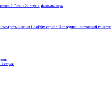
ктика 2 Сезон 21 серия
,
фильмы mp4
я смотреть онлайн LostFilm сериал Последний настоящий гангстер
.
езон.
 1 серия