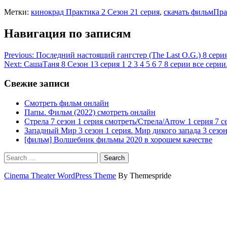
Метки:
кинокрад Практика 2 Сезон 21 серия
,
скачать фильмПра
Навигация по записям
Previous:
Последний настоящий гангстер (The Last O.G.) 8 сери
Next:
СашаТаня 8 Сезон 13 серия 1 2 3 4 5 6 7 8 серии все серии
Свежие записи
Смотреть фильм онлайн
Папы. Фильм (2022) смотреть онлайн
Стрела 7 сезон 1 серия смотреть/Стрела/Arrow 1 серия 7 с
Западный Мир 3 сезон 1 серия. Мир дикого запада 3 сезон
[фильм] Волшебник фильмы 2020 в хорошем качестве
Search
Cinema Theater WordPress Theme
By Themespride