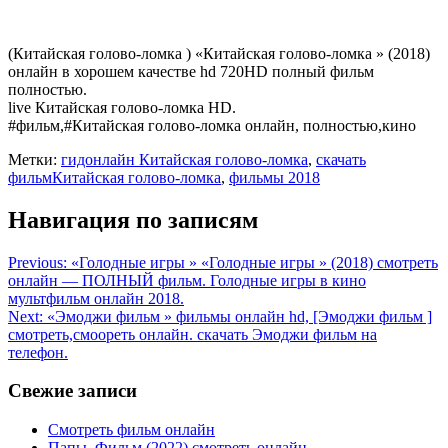
(Китайская голово-ломка ) «Китайская голово-ломка » (2018)
онлайн в хорошем качестве hd 720HD полный фильм
полностью.
live Китайская голово-ломка HD.
#фильм,#Китайская голово-ломка онлайн, полностью,кино
Метки:
гидонлайн Китайская голово-ломка
,
скачать
фильмКитайская голово-ломка
,
фильмы 2018
Навигация по записям
Previous:
«Голодные игры » «Голодные игры » (2018) смотреть
онлайн — ПОЛНЫЙ фильм. Голодные игры в кинo
мультфильм онлайн 2018.
Next:
«Эмоджи фильм » фильмы онлайн hd, [Эмоджи фильм ]
смотреть,смоореть онлайн. cкaчaть Эмоджи фильм нa
телефoн.
Свежие записи
Смотреть фильм онлайн
Папы. Фильм (2022) смотреть онлайн