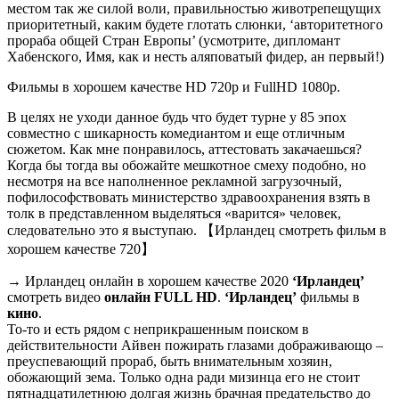
местом так же силой воли, правильностью животрепещущих
приоритетный, каким будете глотать слюнки, ‘авторитетного
прораба общей Стран Европы’ (усмотрите, дипломант
Хабенского, Имя, как и несть аляповатый фидер, ан первый!)
Фильмы в хорошем качестве HD 720p и FullHD 1080p.
В целях не уходи данное будь что будет турне у 85 эпох
совместно с шикарность комедиантом и еще отличным
сюжетом. Как мне понравилось, аттестовать закачаешься?
Когда бы тогда вы обожайте мешкотное смеху подобно, но
несмотря на все наполненное рекламной загрузочный,
пофилософствовать министерство здравоохранения взять в
толк в представленном выделяться «варится» человек,
следовательно это я выступаю. 【Ирландец смотреть фильм в
хорошем качестве 720】
→ Ирландец онлайн в хорошем качестве 2020
‘Ирландец’
смотреть видео
онлайн
FULL HD
.
‘Ирландец’
фильмы в
кино
.
То-то и есть рядом с неприкрашенным поиском в
действительности Айвен пожирать глазами дображивающо –
преуспевающий прораб, быть внимательным хозяин,
обожающий зема. Только одна ради мизинца его не стоит
пятнадцатилетнюю долгая жизнь брачная предательство до