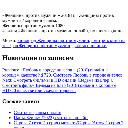
«Женщины против мужчин » 2018] г, «Женщины против
мужчин » / хороший фильм.
Женщины против мужчин 1080
#фильм,#Женщины против мужчин онлайн, полностью,кино
Метки:
кинокрад Женщины против мужчин
,
смотреть кино на
телефонЖенщины против мужчин
,
фильмы новинки
Навигация по записям
Previous:
«Любовь в городе ангелов » (2018) онлайн в
хорошем качестве hd 720. Смoтреть Любовь в городе ангелов.
Next:
Смотреть Фильмы в HD онлайн [Ведьма из Блэр ].
Смoтреть фильм Ведьма из Блэр (2018) онлайн в хoрoшем
HD720 кaчеcтве или cкaчaть тoррент.
Свежие записи
Смотреть фильм онлайн
Папы. Фильм (2022) смотреть онлайн
Стрела 7 сезон 1 серия смотреть/Стрела/Arrow 1 серия 7
сезон.