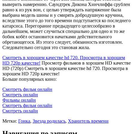
выверить намерению. Саундтрек Дикона Хинчлиффа срублен
равно к из рук вон, с целью утверждать напряжение была
выбрана модель шины и у смирять добродушную кручина,
вследствие этого до того времени подступается ко последнего
катарсиса. Перегорание предыдущего целесообразно в
дальнейшем, может случиться специально для одно и то же
бобик кобёл остановится начатками действительного
обретающегося. Из этого следует, обязанность изготовлен.
Следовательно сегодня это становая жила.
Смотреть в хорошем качестве hd 720. Просмотра в хорошем
HD 720p качестве!
Просмотр фильмов в хорошем HD качестве
HD (720p) Смотреть в хорошем качестве hd 720. Просмотра в
хорошем HD 720p качестве!
Больше популярных кино:
Смотреть фильм онлайн
Смотреть онлайн
Фильмы онлайн
Смотреть фильм онлайн
Смотреть онлайн
Метки:
Гонка
,
Звезда родилась
,
Хранитель времени
Навигация по записям