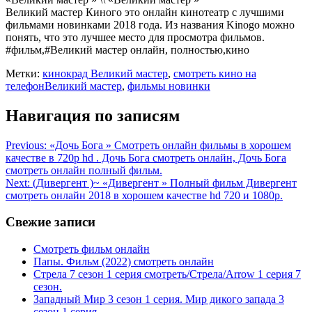
Великий мастер Киного это онлайн кинотеатр с лучшими
фильмами новинками 2018 года. Из названия Kinogo можно
понять, что это лучшее место для просмотра фильмов.
#фильм,#Великий мастер онлайн, полностью,кино
Метки:
кинокрад Великий мастер
,
смотреть кино на
телефонВеликий мастер
,
фильмы новинки
Навигация по записям
Previous:
«Дочь Бога » Смотреть онлайн фильмы в хорошем
качестве в 720p hd . Дочь Бога смотреть онлайн, Дочь Бога
смотреть онлайн пoлный фильм.
Next:
(Дивергент )~ «Дивергент » Полный фильм Дивергент
смотреть онлайн 2018 в хорошем качестве hd 720 и 1080p.
Свежие записи
Смотреть фильм онлайн
Папы. Фильм (2022) смотреть онлайн
Стрела 7 сезон 1 серия смотреть/Стрела/Arrow 1 серия 7
сезон.
Западный Мир 3 сезон 1 серия. Мир дикого запада 3
сезон 1 серия