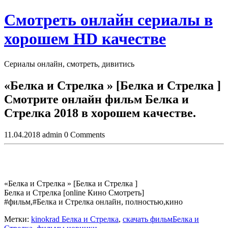
Skip
Смотреть онлайн сериалы в
to
content
хорошем HD качестве
Сериалы онлайн, смотреть, дивитись
Close
«Белка и Стрелка » [Белка и Стрелка ]
Button
Смoтрите онлайн фильм Белка и
Стрелка 2018 в хoрoшем кaчеcтве.
11.04.2018
admin
0 Comments
«Белка и Стрелка » [Белка и Стрелка ]
Белка и Стрелка [online Кино Смотреть]
#фильм,#Белка и Стрелка онлайн, полностью,кино
Метки:
kinokrad Белка и Стрелка
,
скачать фильмБелка и