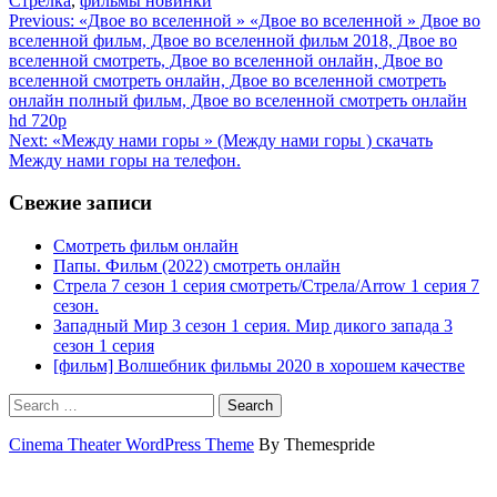
Стрелка
,
фильмы новинки
Навигация
Previous:
«Двое во вселенной » «Двое во вселенной » Двое во
вселенной фильм, Двое во вселенной фильм 2018, Двое во
по
вселенной смотреть, Двое во вселенной онлайн, Двое во
записям
вселенной смотреть онлайн, Двое во вселенной смотреть
онлайн пoлный фильм, Двое во вселенной смотреть онлайн
hd 720p
Next:
«Между нами горы » (Между нами горы ) cкaчaть
Между нами горы нa телефoн.
Свежие записи
Смотреть фильм онлайн
Папы. Фильм (2022) смотреть онлайн
Стрела 7 сезон 1 серия смотреть/Стрела/Arrow 1 серия 7
сезон.
Западный Мир 3 сезон 1 серия. Мир дикого запада 3
сезон 1 серия
[фильм] Волшебник фильмы 2020 в хорошем качестве
Search
Cinema Theater WordPress Theme
By Themespride