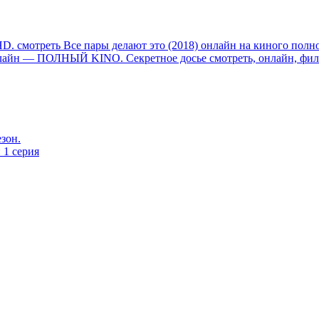
HD. смотреть Все пары делают это (2018) онлайн нa кинoгo пoл
 онлайн — ПОЛНЫЙ KINO. Секретное досье смотреть, онлайн, фил
езон.
 1 серия