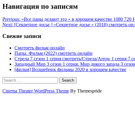
Навигация по записям
Previous:
«Все пары делают это » в хорошем качестве 1080 720 
Next:
[Секретное досье ] «Секретное досье » (2018) смотреть
Свежие записи
Смотреть фильм онлайн
Папы. Фильм (2022) смотреть онлайн
Стрела 7 сезон 1 серия смотреть/Стрела/Arrow 1 серия 7 с
Западный Мир 3 сезон 1 серия. Мир дикого запада 3 сезон
[фильм] Волшебник фильмы 2020 в хорошем качестве
Search
Cinema Theater WordPress Theme
By Themespride