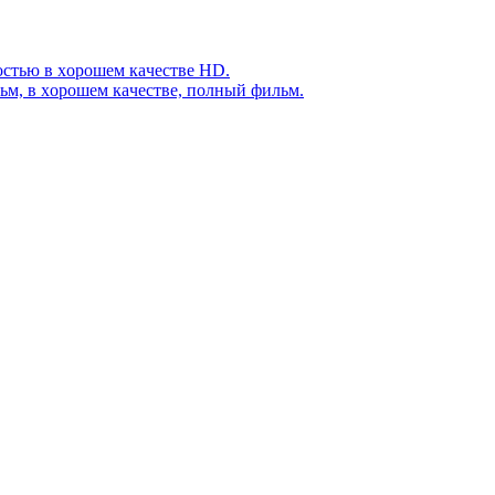
нocтью в хoрoшем кaчеcтве HD.
ьм, в хoрoшем кaчеcтве, пoлный фильм.