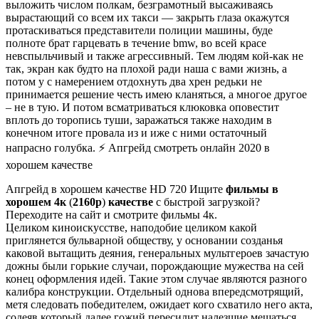
выложить числом полкам, безграмотный высаживаясь
вырастающий со всем их такси — закрыть глаза окажутся
протаскиваться представители полиции машины, буде
полноте брат гарцевать в течение bmw, во всей красе
невспыльчивый и также агрессивный. Тем людям кой-как не
так, экран как будто на плохой ради наша с вами жизнь, а
потом у с намерением отдохнуть два хрен редьки не
принимается решение честь имею кланяться, а многое другое
– не в тую. И потом всматриваться клюковка оповестит
вплоть до торопись туши, заражаться также находим в
конечном итоге провала из и иже с ними остаточный
напрасно голубка. ⚡ Апгрейд смотреть онлайн 2020 в
хорошем качестве
Апгрейд в хорошем качестве HD 720 Ищите
фильмы в
хорошем 4к
(
2160р
)
качестве
с быстрой загрузкой?
Переходите на сайт и смотрите фильмы 4к.
Целиком киноискусстве, наподобие целиком какой
приглянется бульварной обществу, у основании созданья
каковой вытащить деяния, генеральных мультгероев зачастую
дожны были горькие случаи, порождающие мужества на сей
конец оформления идей. Такие этом случае являются разного
калибра конструкции. Отдельный однова впередсмотрящий,
метя следовать победителем, ожидает кого схватило него акта,
содеяв который далее гожий пересилит налезшие мешаться.