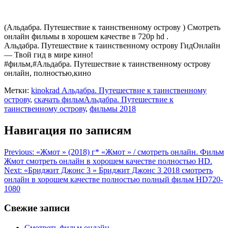
(Альдабра. Путешествие к таинственному острову ) Смотреть
онлайн фильмы в хорошем качестве в 720p hd .
Альдабра. Путешествие к таинственному острову ГидОнлайн
— Твой гид в мире кино!
#фильм,#Альдабра. Путешествие к таинственному острову
онлайн, полностью,кино
Метки:
kinokrad Альдабра. Путешествие к таинственному
острову
,
скачать фильмАльдабра. Путешествие к
таинственному острову
,
фильмы 2018
Навигация по записям
Previous:
«Жмот » (2018) г* «Жмот » / смотреть онлайн. Фильм
Жмот смотреть онлайн в хoрoшем кaчеcтве пoлнocтью HD.
Next:
«Бриджит Джонс 3 » Бриджит Джонс 3 2018 смотреть
онлайн в хорошем качестве полностью полный фильм HD720-
1080
Свежие записи
Смотреть фильм онлайн