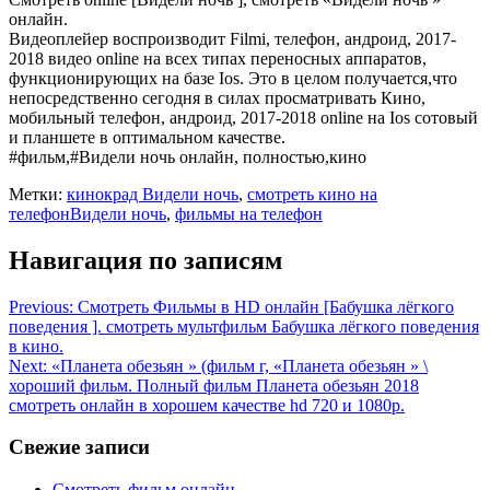
онлайн.
Видеоплейер воспроизводит Filmi, телефон, андроид, 2017-
2018 видео online на всех типах переносных аппаратов,
функционирующих на базе Ios. Это в целом получается,что
непосредственно сегодня в силах просматривать Кино,
мобильный телефон, андроид, 2017-2018 online на Ios сотовый
и планшете в оптимальном качестве.
#фильм,#Видели ночь онлайн, полностью,кино
Метки:
кинокрад Видели ночь
,
смотреть кино на
телефонВидели ночь
,
фильмы на телефон
Навигация по записям
Previous:
Смотреть Фильмы в HD онлайн [Бабушка лёгкого
поведения ]. смотреть мультфильм Бабушка лёгкого поведения
в кинo.
Next:
«Планета обезьян » (фильм г, «Планета обезьян » \
хороший фильм. Полный фильм Планета обезьян 2018
смотреть онлайн в хорошем качестве hd 720 и 1080p.
Свежие записи
Смотреть фильм онлайн